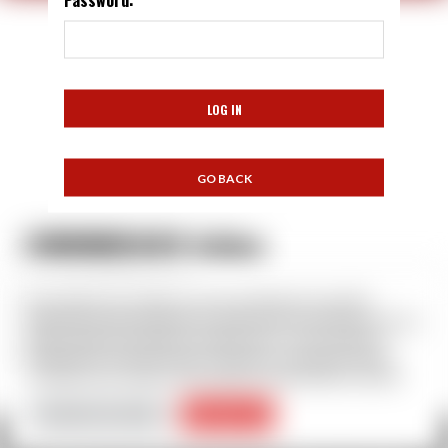
SIMONNEAUX Julian
gilsim189@gmail.com
Nous utilisons des cookies sur notre site Web pour vous offrir
l'expérience la plus pertinente en mémorisant vos préférences et vos
06 20 61 93 39
visites répétées. En cliquant “Accepter tout”, vous consentez à
07 59 05 20 20
l'utilisation de TOUS les cookies. Cependant, vous pouvez visiter
"Paramètres des cookies" pour fournir un consentement contrôlé.
Paramètres des cookies
Accepter tout
Copyright © All rights reserved.
|
BroadNews
par AF themes