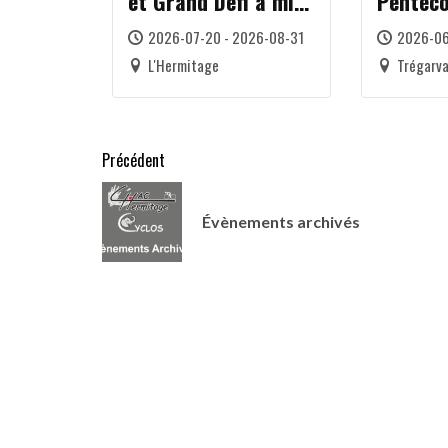
et Grand Défi à mi-
Pentecô
parcours de la
25 Mai 
2026-07-20 - 2026-08-31
2026-06
saison
L'Hermitage
Trégarv
Précédent
Évènements archivés