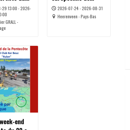
los
cyclotourisme au
-29 13:00 - 2026-
2026-07-24 - 2026-08-31
0:00
nord des Pays-Bas
Heerenveen - Pays-Bas
vier GRALL -
tage
 week-end