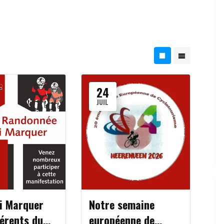
24
JUIL
i Marquer
Notre semaine
érents du
européenne de