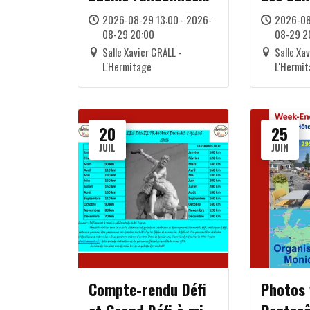
Henri Marquer
HAC Cyc
2026-08-29 13:00 - 2026-
2026-08
08-29 20:00
08-29 2
Salle Xavier GRALL -
Salle Xa
L'Hermitage
L'Hermi
20
25
JUIL
JUIN
Compte-rendu Défi
Photos