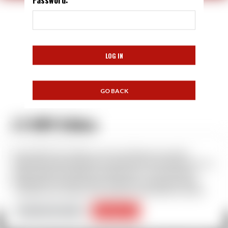
LE ROY Gildas
gildleroy@wanadoo.fr
Nous utilisons des cookies sur notre site Web pour vous offrir
l'expérience la plus pertinente en mémorisant vos préférences et vos
02 99 60 22 79
visites répétées. En cliquant “Accepter tout”, vous consentez à
06 40 45 91 69
l'utilisation de TOUS les cookies. Cependant, vous pouvez visiter
"Paramètres des cookies" pour fournir un consentement contrôlé.
Paramètres des cookies
Accepter tout
Copyright © All rights reserved.
|
BroadNews
par AF themes