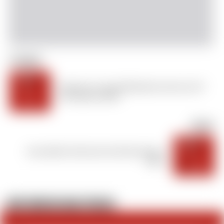
Précédent
Réunion Conseil d’Administration du 27
Novembre 2019
Suivant
Assemblée Générale du 06 décembre
2019
DÉFI 2026 DU HAC CYCLOS