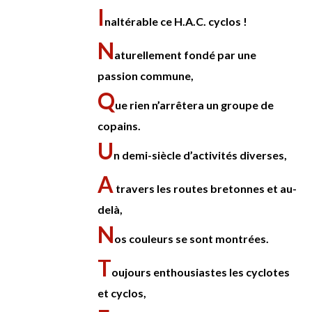
I
naltérable ce H.A.C. cyclos !
N
aturellement fondé par une
passion commune,
Q
ue rien n’arrêtera un groupe de
copains.
U
n demi-siècle d’activités diverses,
A
travers les routes bretonnes et au-
delà,
N
os couleurs se sont montrées.
T
oujours enthousiastes les cyclotes
et cyclos,